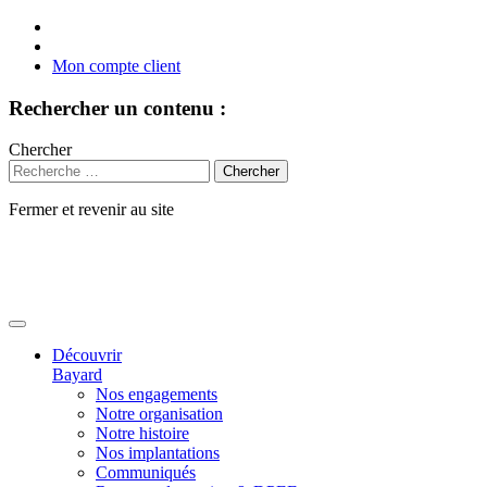
Mon compte client
Rechercher un contenu :
Chercher
Fermer et revenir au site
Aller
au
contenu
Découvrir
Bayard
Nos engagements
Notre organisation
Notre histoire
Nos implantations
Communiqués