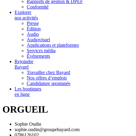
Rapports de gestion & DPEF
Conformité
Explorer
nos activités
Presse
Édition
Audio
Audiovisuel
Applications et plateformes
Services média
Événements
Rejoindre
Bayard
Travailler chez Bayard
Nos offres d’emplois
Candidature spontanée
Les boutiques
en ligne
ORGUEIL
Sophie Oudin
sophie.oudin@groupebayard.com
0786126102