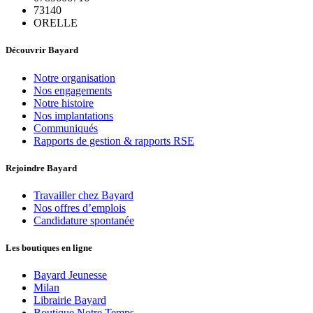
73140
ORELLE
Découvrir Bayard
Notre organisation
Nos engagements
Notre histoire
Nos implantations
Communiqués
Rapports de gestion & rapports RSE
Rejoindre Bayard
Travailler chez Bayard
Nos offres d’emplois
Candidature spontanée
Les boutiques en ligne
Bayard Jeunesse
Milan
Librairie Bayard
Boutique Notre Temps