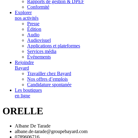
Rapports de gestion & DPEF
Conformité
Explorer
nos activités
Presse
Édition
Audio
Audiovisuel
Applications et plateformes
Services média
Événements
Rejoindre
Bayard
Travailler chez Bayard
Nos offres d’emplois
Candidature spontanée
Les boutiques
en ligne
ORELLE
Albane De Tarade
albane.de-tarade@groupebayard.com
0789606716