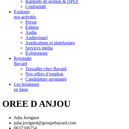
Rapports de gestion & DPEF
Conformité
Explorer
nos activités
Presse
Édition
Audio
Audiovisuel
Applications et plateformes
Services média
Événements
Rejoindre
Bayard
Travailler chez Bayard
Nos offres d’emplois
Candidature spontanée
Les boutiques
en ligne
OREE D ANJOU
Julia Jovignot
julia.jovignot@groupebayard.com
0637106754