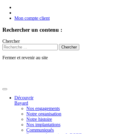
Mon compte client
Rechercher un contenu :
Chercher
Fermer et revenir au site
Aller
au
contenu
Découvrir
Bayard
Nos engagements
Notre organisation
Notre histoire
Nos implantations
Communiqués