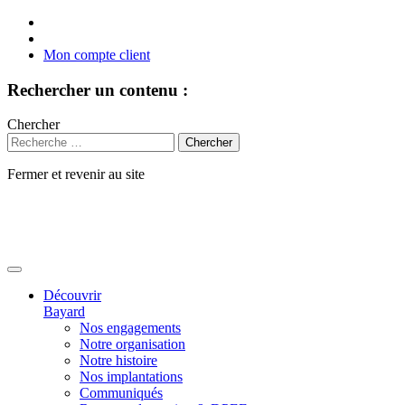
Mon compte client
Rechercher un contenu :
Chercher
Fermer et revenir au site
Aller
au
contenu
Découvrir
Bayard
Nos engagements
Notre organisation
Notre histoire
Nos implantations
Communiqués