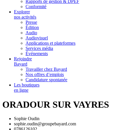
Rapports de gestion & DPEF
Conformité
Explorer
nos activités
Presse
Édition
Audio
Audiovisuel
Applications et plateformes
Services média
Événements
Rejoindre
Bayard
Travailler chez Bayard
Nos offres d’emplois
Candidature spontanée
Les boutiques
en ligne
ORADOUR SUR VAYRES
Sophie Oudin
sophie.oudin@groupebayard.com
0786126102