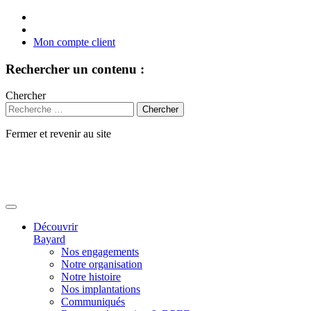
Mon compte client
Rechercher un contenu :
Chercher
Fermer et revenir au site
Aller
au
contenu
Découvrir
Bayard
Nos engagements
Notre organisation
Notre histoire
Nos implantations
Communiqués