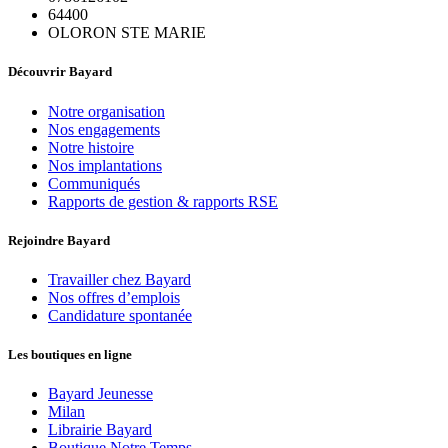
64400
OLORON STE MARIE
Découvrir Bayard
Notre organisation
Nos engagements
Notre histoire
Nos implantations
Communiqués
Rapports de gestion & rapports RSE
Rejoindre Bayard
Travailler chez Bayard
Nos offres d’emplois
Candidature spontanée
Les boutiques en ligne
Bayard Jeunesse
Milan
Librairie Bayard
Boutique Notre Temps