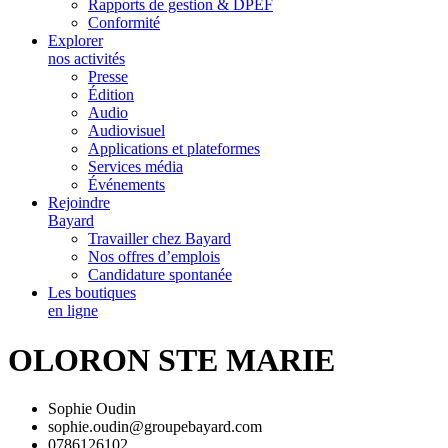
Rapports de gestion & DPEF
Conformité
Explorer
nos activités
Presse
Édition
Audio
Audiovisuel
Applications et plateformes
Services média
Événements
Rejoindre
Bayard
Travailler chez Bayard
Nos offres d’emplois
Candidature spontanée
Les boutiques
en ligne
OLORON STE MARIE
Sophie Oudin
sophie.oudin@groupebayard.com
0786126102