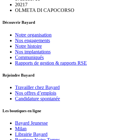
20217
OLMETA DI CAPOCORSO
Découvrir Bayard
Notre organisation
Nos engagements
Notre histoire
Nos implantations
Communiqués
Rapports de gestion & rapports RSE
Rejoindre Bayard
Travailler chez Bayard
Nos offres d’emplois
Candidature spontanée
Les boutiques en ligne
Bayard Jeunesse
Milan
Librairie Bayard
Boutique Notre Temps