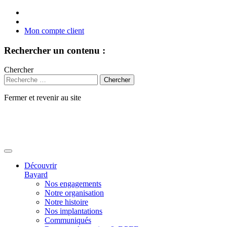
Mon compte client
Rechercher un contenu :
Chercher
Fermer et revenir au site
Aller
au
contenu
Découvrir
Bayard
Nos engagements
Notre organisation
Notre histoire
Nos implantations
Communiqués