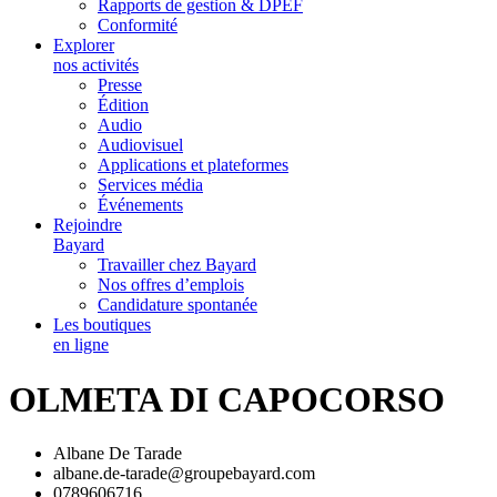
Rapports de gestion & DPEF
Conformité
Explorer
nos activités
Presse
Édition
Audio
Audiovisuel
Applications et plateformes
Services média
Événements
Rejoindre
Bayard
Travailler chez Bayard
Nos offres d’emplois
Candidature spontanée
Les boutiques
en ligne
OLMETA DI CAPOCORSO
Albane De Tarade
albane.de-tarade@groupebayard.com
0789606716