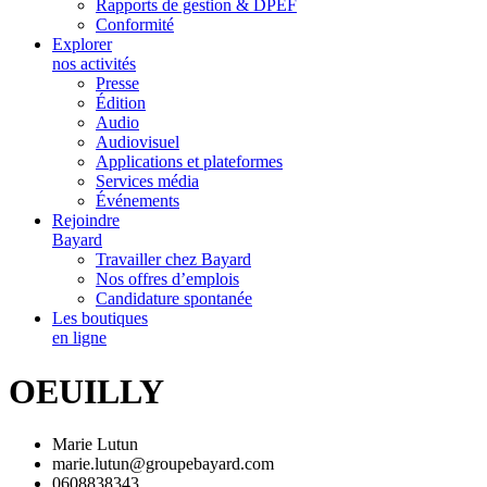
Rapports de gestion & DPEF
Conformité
Explorer
nos activités
Presse
Édition
Audio
Audiovisuel
Applications et plateformes
Services média
Événements
Rejoindre
Bayard
Travailler chez Bayard
Nos offres d’emplois
Candidature spontanée
Les boutiques
en ligne
OEUILLY
Marie Lutun
marie.lutun@groupebayard.com
0608838343