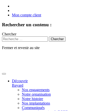
Mon compte client
Rechercher un contenu :
Chercher
Fermer et revenir au site
Aller
au
contenu
Découvrir
Bayard
Nos engagements
Notre organisation
Notre histoire
Nos implantations
Communiqués