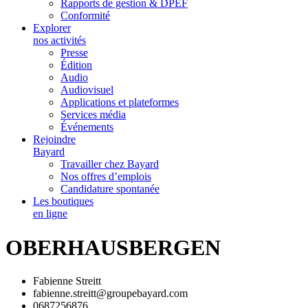
Rapports de gestion & DPEF
Conformité
Explorer
nos activités
Presse
Édition
Audio
Audiovisuel
Applications et plateformes
Services média
Événements
Rejoindre
Bayard
Travailler chez Bayard
Nos offres d’emplois
Candidature spontanée
Les boutiques
en ligne
OBERHAUSBERGEN
Fabienne Streitt
fabienne.streitt@groupebayard.com
0687256876