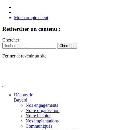
Mon compte client
Rechercher un contenu :
Chercher
Fermer et revenir au site
Aller
au
contenu
Découvrir
Bayard
Nos engagements
Notre organisation
Notre histoire
Nos implantations
Communiqués