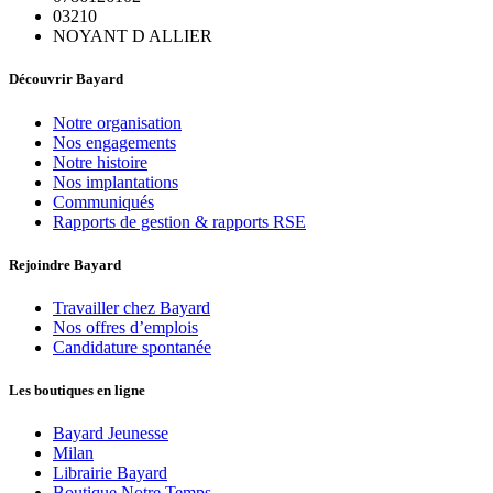
03210
NOYANT D ALLIER
Découvrir Bayard
Notre organisation
Nos engagements
Notre histoire
Nos implantations
Communiqués
Rapports de gestion & rapports RSE
Rejoindre Bayard
Travailler chez Bayard
Nos offres d’emplois
Candidature spontanée
Les boutiques en ligne
Bayard Jeunesse
Milan
Librairie Bayard
Boutique Notre Temps