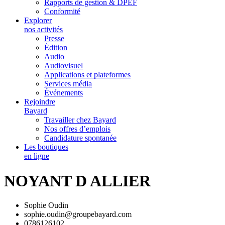
Rapports de gestion & DPEF
Conformité
Explorer
nos activités
Presse
Édition
Audio
Audiovisuel
Applications et plateformes
Services média
Événements
Rejoindre
Bayard
Travailler chez Bayard
Nos offres d’emplois
Candidature spontanée
Les boutiques
en ligne
NOYANT D ALLIER
Sophie Oudin
sophie.oudin@groupebayard.com
0786126102