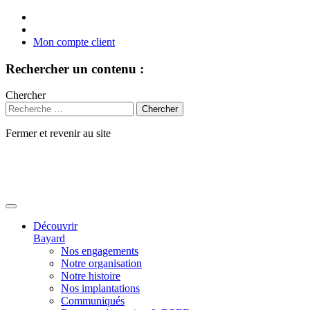
Mon compte client
Rechercher un contenu :
Chercher
Fermer et revenir au site
Aller
au
contenu
Découvrir
Bayard
Nos engagements
Notre organisation
Notre histoire
Nos implantations
Communiqués