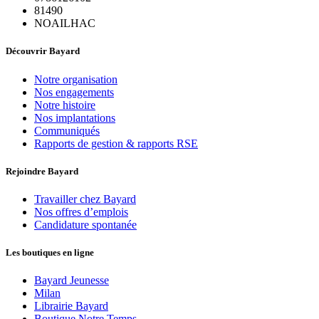
81490
NOAILHAC
Découvrir Bayard
Notre organisation
Nos engagements
Notre histoire
Nos implantations
Communiqués
Rapports de gestion & rapports RSE
Rejoindre Bayard
Travailler chez Bayard
Nos offres d’emplois
Candidature spontanée
Les boutiques en ligne
Bayard Jeunesse
Milan
Librairie Bayard
Boutique Notre Temps