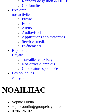
Rapports de gestion & DPEF
Conformité
Explorer
nos activités
Presse
Édition
Audio
Audiovisuel
Applications et plateformes
Services média
Événements
Rejoindre
Bayard
Travailler chez Bayard
Nos offres d’emplois
Candidature spontanée
Les boutiques
en ligne
NOAILHAC
Sophie Oudin
sophie.oudin@groupebayard.com
0786126102