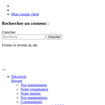
Mon compte client
Rechercher un contenu :
Chercher
Fermer et revenir au site
Aller
au
contenu
Découvrir
Bayard
Nos engagements
Notre organisation
Notre histoire
Nos implantations
Communiqués