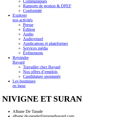
Communiqués
Rapports de gestion & DPEF
Conformité
Explorer
nos activités
Presse
Édition
Audio
Audiovisuel
Applications et plateformes
Services média
Événements
Rejoindre
Bayard
Travailler chez Bayard
Nos offres d’emplois
Candidature spontanée
Les boutiques
en ligne
NIVIGNE ET SURAN
Albane De Tarade
albane.de-tarade@groupebayard.com