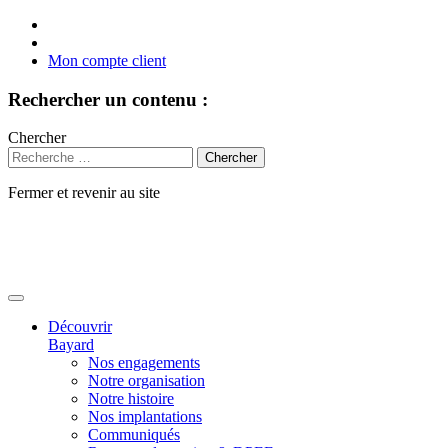
Mon compte client
Rechercher un contenu :
Chercher
Fermer et revenir au site
Aller
au
contenu
Découvrir
Bayard
Nos engagements
Notre organisation
Notre histoire
Nos implantations
Communiqués