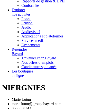
Rapports de gestion & DPEF
Conformité
Explorer
nos activités
Presse
Édition
Audio
Audiovisuel
Applications et plateformes
Services média
Événements
Rejoindre
Bayard
Travailler chez Bayard
Nos offres d’emplois
Candidature spontanée
Les boutiques
en ligne
NIERGNIES
Marie Lutun
marie.lutun@groupebayard.com
0608838343