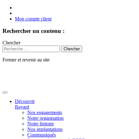
Mon compte client
Rechercher un contenu :
Chercher
Fermer et revenir au site
Aller
au
contenu
Découvrir
Bayard
Nos engagements
Notre organisation
Notre histoire
Nos implantations
Communiqués