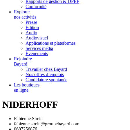
Rapports de gestion & DPEF
Conformité
Explorer
nos activités
Presse
Édition
Audio
Audiovisuel
Applications et plateformes
Services média
Événements
Rejoindre
Bayard
Travailler chez Bayard
Nos offres d’emplois
Candidature spontanée
Les boutiques
en ligne
NIDERHOFF
Fabienne Streitt
fabienne.streitt@groupebayard.com
0687256876