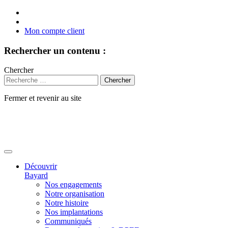
Mon compte client
Rechercher un contenu :
Chercher
Fermer et revenir au site
Aller
au
contenu
Découvrir
Bayard
Nos engagements
Notre organisation
Notre histoire
Nos implantations
Communiqués