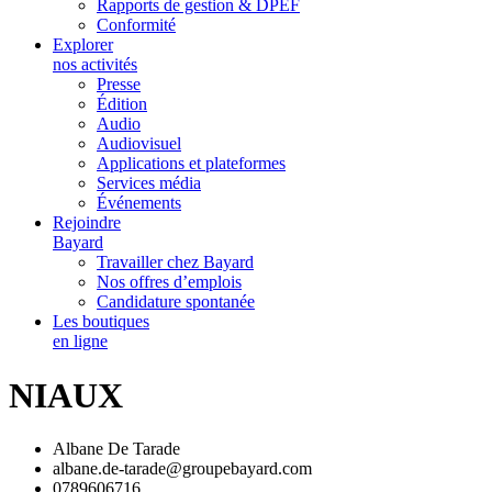
Rapports de gestion & DPEF
Conformité
Explorer
nos activités
Presse
Édition
Audio
Audiovisuel
Applications et plateformes
Services média
Événements
Rejoindre
Bayard
Travailler chez Bayard
Nos offres d’emplois
Candidature spontanée
Les boutiques
en ligne
NIAUX
Albane De Tarade
albane.de-tarade@groupebayard.com
0789606716