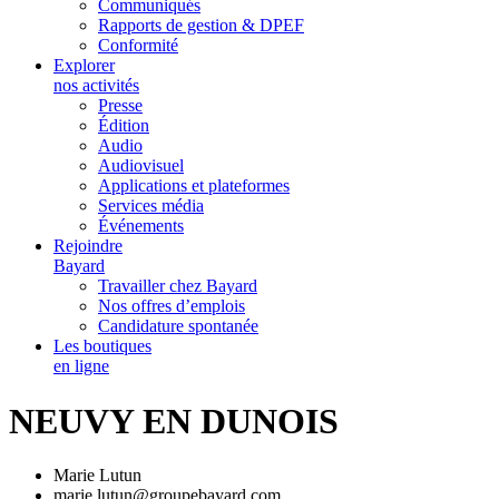
Communiqués
Rapports de gestion & DPEF
Conformité
Explorer
nos activités
Presse
Édition
Audio
Audiovisuel
Applications et plateformes
Services média
Événements
Rejoindre
Bayard
Travailler chez Bayard
Nos offres d’emplois
Candidature spontanée
Les boutiques
en ligne
NEUVY EN DUNOIS
Marie Lutun
marie.lutun@groupebayard.com