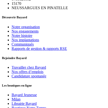
15170
NEUSSARGUES EN PINATELLE
Découvrir Bayard
Notre organisation
Nos engagements
Notre histoire
Nos implantations
Communiqués
Rapports de gestion & rapports RSE
Rejoindre Bayard
Travailler chez Bayard
Nos offres d’emplois
Candidature spontanée
Les boutiques en ligne
Bayard Jeunesse
Milan
Librairie Bayard
Boutique Notre Temps