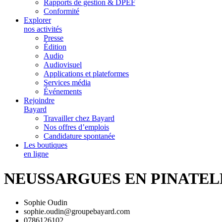
Rapports de gestion & DPEF
Conformité
Explorer
nos activités
Presse
Édition
Audio
Audiovisuel
Applications et plateformes
Services média
Événements
Rejoindre
Bayard
Travailler chez Bayard
Nos offres d’emplois
Candidature spontanée
Les boutiques
en ligne
NEUSSARGUES EN PINATEL
Sophie Oudin
sophie.oudin@groupebayard.com
0786126102