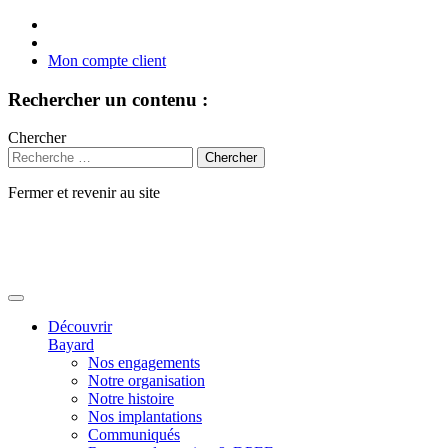
Mon compte client
Rechercher un contenu :
Chercher
Fermer et revenir au site
Aller
au
contenu
Découvrir
Bayard
Nos engagements
Notre organisation
Notre histoire
Nos implantations
Communiqués