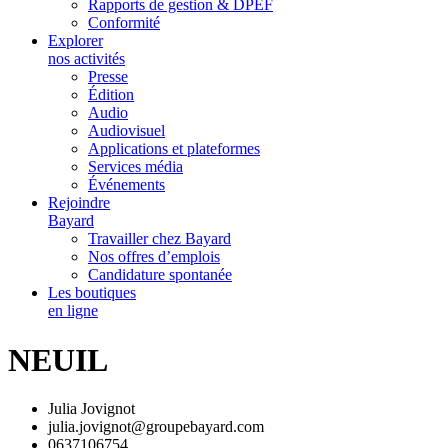
Rapports de gestion & DPEF
Conformité
Explorer
nos activités
Presse
Édition
Audio
Audiovisuel
Applications et plateformes
Services média
Événements
Rejoindre
Bayard
Travailler chez Bayard
Nos offres d’emplois
Candidature spontanée
Les boutiques
en ligne
NEUIL
Julia Jovignot
julia.jovignot@groupebayard.com
0637106754