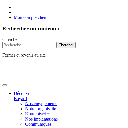
Mon compte client
Rechercher un contenu :
Chercher
Fermer et revenir au site
Aller
au
contenu
Découvrir
Bayard
Nos engagements
Notre organisation
Notre histoire
Nos implantations
Communiqués