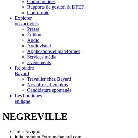
Communiqués
Rapports de gestion & DPEF
Conformité
Explorer
nos activités
Presse
Édition
Audio
Audiovisuel
Applications et plateformes
Services média
Événements
Rejoindre
Bayard
Travailler chez Bayard
Nos offres d’emplois
Candidature spontanée
Les boutiques
en ligne
NEGREVILLE
Julia Jovignot
julia.jovignot@groupebayard.com