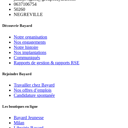
0637106754
50260
NEGREVILLE
Découvrir Bayard
Notre organisation
Nos engagements
Notre histoire
Nos implantations
Communiqués
Rapports de gestion & rapports RSE
Rejoindre Bayard
Travailler chez Bayard
Nos offres d’emplois
Candidature spontanée
Les boutiques en ligne
Bayard Jeunesse
Milan
Librairie Bayard