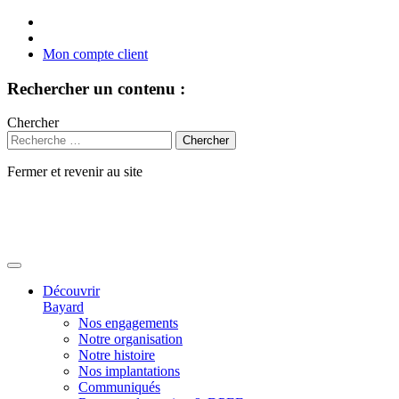
Mon compte client
Rechercher un contenu :
Chercher
Fermer et revenir au site
Aller
au
contenu
Découvrir
Bayard
Nos engagements
Notre organisation
Notre histoire
Nos implantations
Communiqués