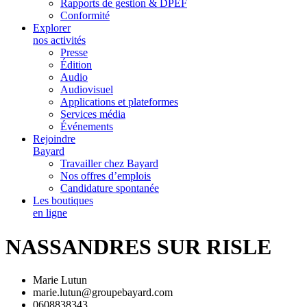
Rapports de gestion & DPEF
Conformité
Explorer
nos activités
Presse
Édition
Audio
Audiovisuel
Applications et plateformes
Services média
Événements
Rejoindre
Bayard
Travailler chez Bayard
Nos offres d’emplois
Candidature spontanée
Les boutiques
en ligne
NASSANDRES SUR RISLE
Marie Lutun
marie.lutun@groupebayard.com
0608838343