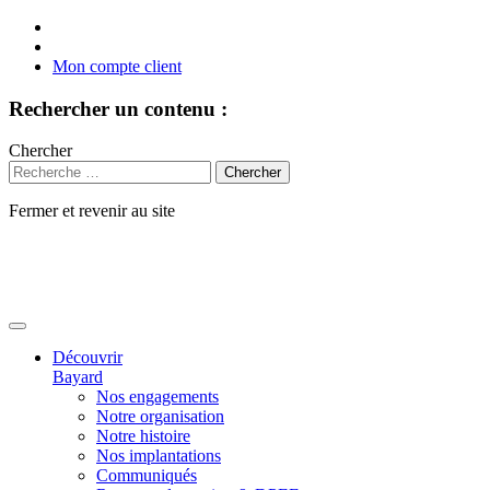
Mon compte client
Rechercher un contenu :
Chercher
Fermer et revenir au site
Aller
au
contenu
Découvrir
Bayard
Nos engagements
Notre organisation
Notre histoire
Nos implantations
Communiqués