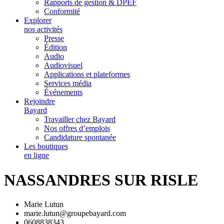
Rapports de gestion & DPEF
Conformité
Explorer
nos activités
Presse
Édition
Audio
Audiovisuel
Applications et plateformes
Services média
Événements
Rejoindre
Bayard
Travailler chez Bayard
Nos offres d’emplois
Candidature spontanée
Les boutiques
en ligne
NASSANDRES SUR RISLE
Marie Lutun
marie.lutun@groupebayard.com
0608838343