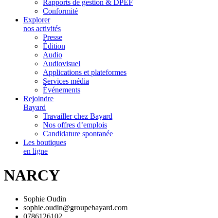
Rapports de gestion & DPEF
Conformité
Explorer
nos activités
Presse
Édition
Audio
Audiovisuel
Applications et plateformes
Services média
Événements
Rejoindre
Bayard
Travailler chez Bayard
Nos offres d’emplois
Candidature spontanée
Les boutiques
en ligne
NARCY
Sophie Oudin
sophie.oudin@groupebayard.com
0786126102