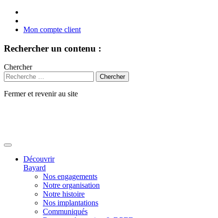
Mon compte client
Rechercher un contenu :
Chercher
Fermer et revenir au site
Aller
au
contenu
Découvrir
Bayard
Nos engagements
Notre organisation
Notre histoire
Nos implantations
Communiqués