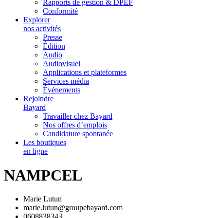
Rapports de gestion & DPEF
Conformité
Explorer
nos activités
Presse
Édition
Audio
Audiovisuel
Applications et plateformes
Services média
Événements
Rejoindre
Bayard
Travailler chez Bayard
Nos offres d’emplois
Candidature spontanée
Les boutiques
en ligne
NAMPCEL
Marie Lutun
marie.lutun@groupebayard.com
0608838343