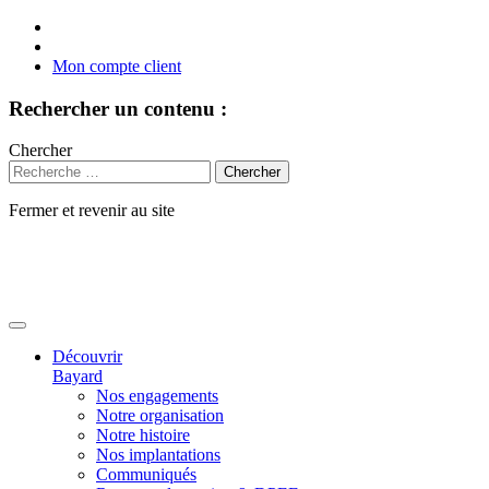
Mon compte client
Rechercher un contenu :
Chercher
Fermer et revenir au site
Aller
au
contenu
Découvrir
Bayard
Nos engagements
Notre organisation
Notre histoire
Nos implantations
Communiqués