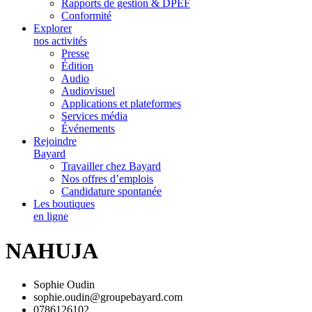
Rapports de gestion & DPEF
Conformité
Explorer
nos activités
Presse
Édition
Audio
Audiovisuel
Applications et plateformes
Services média
Événements
Rejoindre
Bayard
Travailler chez Bayard
Nos offres d’emplois
Candidature spontanée
Les boutiques
en ligne
NAHUJA
Sophie Oudin
sophie.oudin@groupebayard.com
0786126102