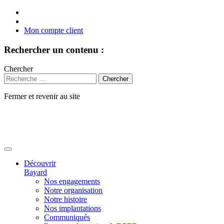
Mon compte client
Rechercher un contenu :
Chercher
Fermer et revenir au site
Aller
au
contenu
Découvrir
Bayard
Nos engagements
Notre organisation
Notre histoire
Nos implantations
Communiqués