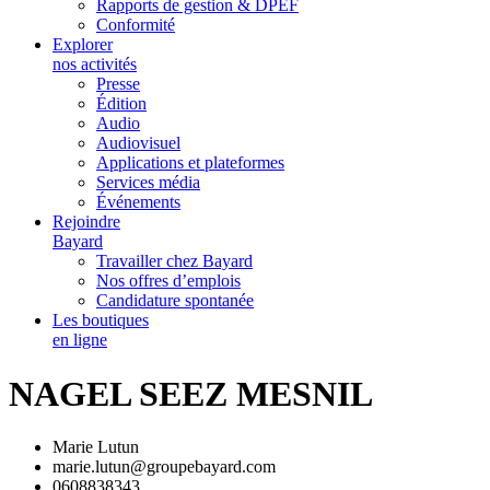
Rapports de gestion & DPEF
Conformité
Explorer
nos activités
Presse
Édition
Audio
Audiovisuel
Applications et plateformes
Services média
Événements
Rejoindre
Bayard
Travailler chez Bayard
Nos offres d’emplois
Candidature spontanée
Les boutiques
en ligne
NAGEL SEEZ MESNIL
Marie Lutun
marie.lutun@groupebayard.com
0608838343