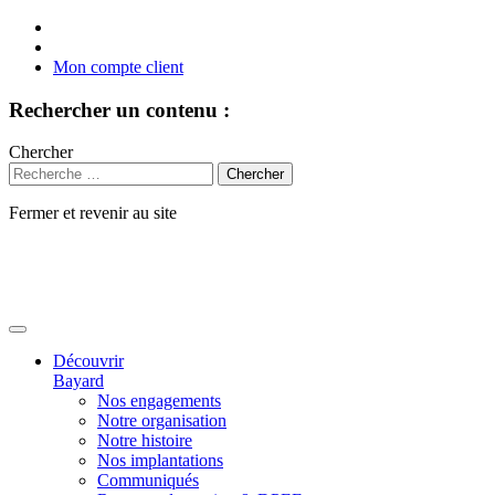
Mon compte client
Rechercher un contenu :
Chercher
Fermer et revenir au site
Aller
au
contenu
Découvrir
Bayard
Nos engagements
Notre organisation
Notre histoire
Nos implantations
Communiqués