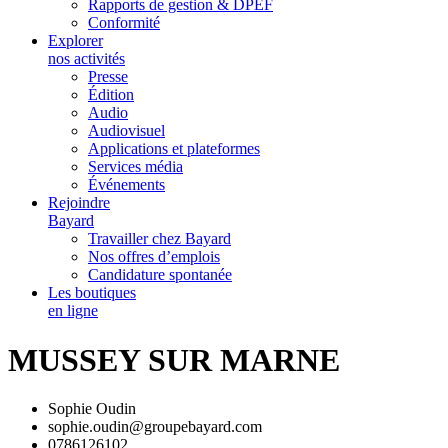
Rapports de gestion & DPEF
Conformité
Explorer
nos activités
Presse
Édition
Audio
Audiovisuel
Applications et plateformes
Services média
Événements
Rejoindre
Bayard
Travailler chez Bayard
Nos offres d’emplois
Candidature spontanée
Les boutiques
en ligne
MUSSEY SUR MARNE
Sophie Oudin
sophie.oudin@groupebayard.com
0786126102