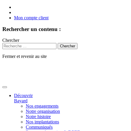
Mon compte client
Rechercher un contenu :
Chercher
Fermer et revenir au site
Aller
au
contenu
Découvrir
Bayard
Nos engagements
Notre organisation
Notre histoire
Nos implantations
Communiqués