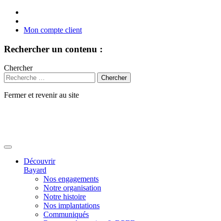
Mon compte client
Rechercher un contenu :
Chercher
Fermer et revenir au site
Aller
au
contenu
Découvrir
Bayard
Nos engagements
Notre organisation
Notre histoire
Nos implantations
Communiqués