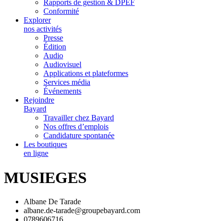
Rapports de gestion & DPEF
Conformité
Explorer
nos activités
Presse
Édition
Audio
Audiovisuel
Applications et plateformes
Services média
Événements
Rejoindre
Bayard
Travailler chez Bayard
Nos offres d’emplois
Candidature spontanée
Les boutiques
en ligne
MUSIEGES
Albane De Tarade
albane.de-tarade@groupebayard.com
0789606716