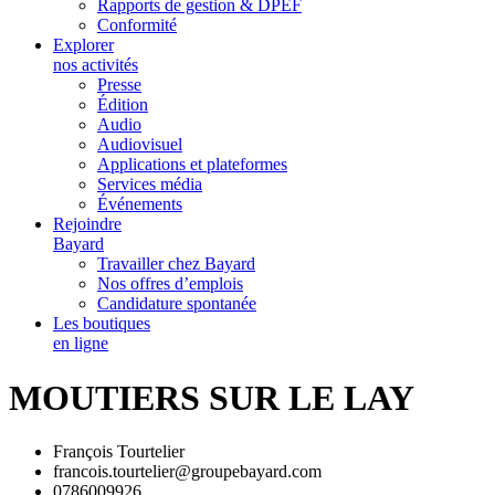
Rapports de gestion & DPEF
Conformité
Explorer
nos activités
Presse
Édition
Audio
Audiovisuel
Applications et plateformes
Services média
Événements
Rejoindre
Bayard
Travailler chez Bayard
Nos offres d’emplois
Candidature spontanée
Les boutiques
en ligne
MOUTIERS SUR LE LAY
François Tourtelier
francois.tourtelier@groupebayard.com
0786009926