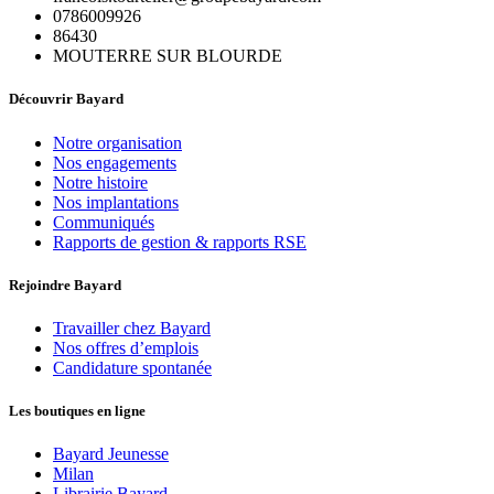
0786009926
86430
MOUTERRE SUR BLOURDE
Découvrir Bayard
Notre organisation
Nos engagements
Notre histoire
Nos implantations
Communiqués
Rapports de gestion & rapports RSE
Rejoindre Bayard
Travailler chez Bayard
Nos offres d’emplois
Candidature spontanée
Les boutiques en ligne
Bayard Jeunesse
Milan
Librairie Bayard