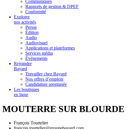
Communiqués
Rapports de gestion & DPEF
Conformité
Explorer
nos activités
Presse
Édition
Audio
Audiovisuel
Applications et plateformes
Services média
Événements
Rejoindre
Bayard
Travailler chez Bayard
Nos offres d’emplois
Candidature spontanée
Les boutiques
en ligne
MOUTERRE SUR BLOURDE
François Tourtelier
francois.tourtelier@groupebayard.com