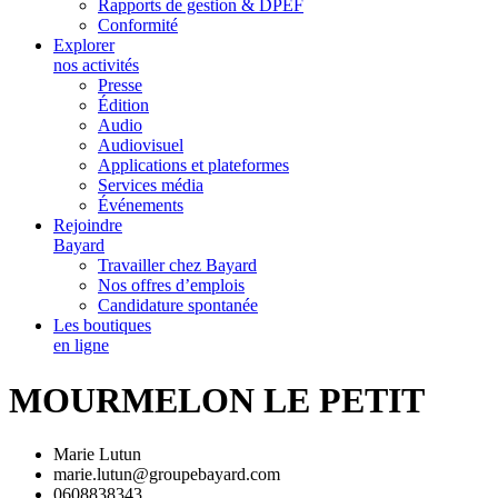
Rapports de gestion & DPEF
Conformité
Explorer
nos activités
Presse
Édition
Audio
Audiovisuel
Applications et plateformes
Services média
Événements
Rejoindre
Bayard
Travailler chez Bayard
Nos offres d’emplois
Candidature spontanée
Les boutiques
en ligne
MOURMELON LE PETIT
Marie Lutun
marie.lutun@groupebayard.com
0608838343