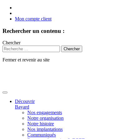
Mon compte client
Rechercher un contenu :
Chercher
Fermer et revenir au site
Aller
au
contenu
Découvrir
Bayard
Nos engagements
Notre organisation
Notre histoire
Nos implantations
Communiqués