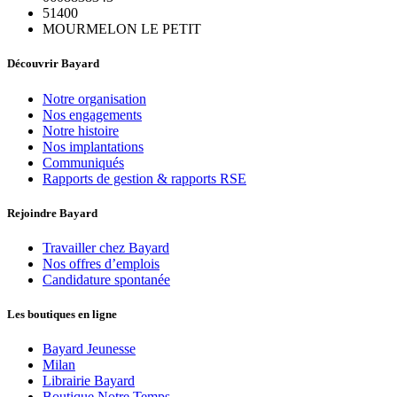
51400
MOURMELON LE PETIT
Découvrir Bayard
Notre organisation
Nos engagements
Notre histoire
Nos implantations
Communiqués
Rapports de gestion & rapports RSE
Rejoindre Bayard
Travailler chez Bayard
Nos offres d’emplois
Candidature spontanée
Les boutiques en ligne
Bayard Jeunesse
Milan
Librairie Bayard
Boutique Notre Temps