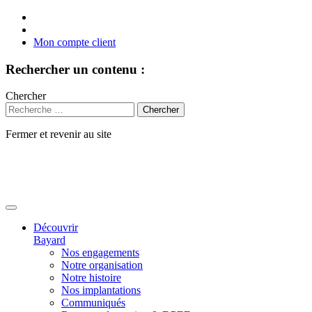
Mon compte client
Rechercher un contenu :
Chercher
Fermer et revenir au site
Aller
au
contenu
Découvrir
Bayard
Nos engagements
Notre organisation
Notre histoire
Nos implantations
Communiqués