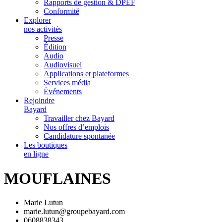
Rapports de gestion & DPEF
Conformité
Explorer
nos activités
Presse
Édition
Audio
Audiovisuel
Applications et plateformes
Services média
Événements
Rejoindre
Bayard
Travailler chez Bayard
Nos offres d’emplois
Candidature spontanée
Les boutiques
en ligne
MOUFLAINES
Marie Lutun
marie.lutun@groupebayard.com
0608838343