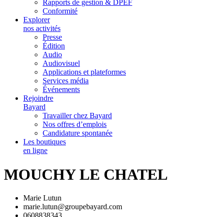
Rapports de gestion & DPEF
Conformité
Explorer
nos activités
Presse
Édition
Audio
Audiovisuel
Applications et plateformes
Services média
Événements
Rejoindre
Bayard
Travailler chez Bayard
Nos offres d’emplois
Candidature spontanée
Les boutiques
en ligne
MOUCHY LE CHATEL
Marie Lutun
marie.lutun@groupebayard.com
0608838343