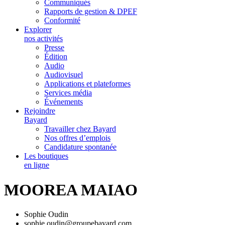
Communiqués
Rapports de gestion & DPEF
Conformité
Explorer
nos activités
Presse
Édition
Audio
Audiovisuel
Applications et plateformes
Services média
Événements
Rejoindre
Bayard
Travailler chez Bayard
Nos offres d’emplois
Candidature spontanée
Les boutiques
en ligne
MOOREA MAIAO
Sophie Oudin
sophie.oudin@groupebayard.com