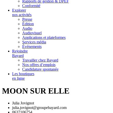
Rapports de gestion & DPEF
Conformité
Explorer
nos activités
Presse
Édition
Audio
Audiovisuel
Applications et plateformes
Services média
Événements
Rejoindre
Bayard
Travailler chez Bayard
Nos offres d’emplois
Candidature spontanée
Les boutiques
en ligne
MOON SUR ELLE
Julia Jovignot
julia.jovignot@groupebayard.com
0637106754