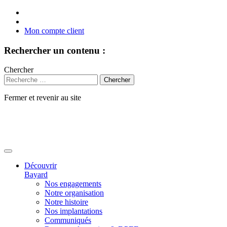
Mon compte client
Rechercher un contenu :
Chercher
Fermer et revenir au site
Aller
au
contenu
Découvrir
Bayard
Nos engagements
Notre organisation
Notre histoire
Nos implantations
Communiqués