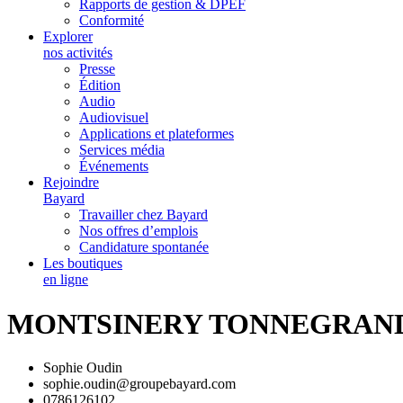
Rapports de gestion & DPEF
Conformité
Explorer
nos activités
Presse
Édition
Audio
Audiovisuel
Applications et plateformes
Services média
Événements
Rejoindre
Bayard
Travailler chez Bayard
Nos offres d’emplois
Candidature spontanée
Les boutiques
en ligne
MONTSINERY TONNEGRAN
Sophie Oudin
sophie.oudin@groupebayard.com
0786126102