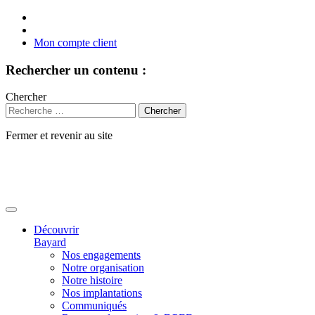
Mon compte client
Rechercher un contenu :
Chercher
Fermer et revenir au site
Aller
au
contenu
Découvrir
Bayard
Nos engagements
Notre organisation
Notre histoire
Nos implantations
Communiqués