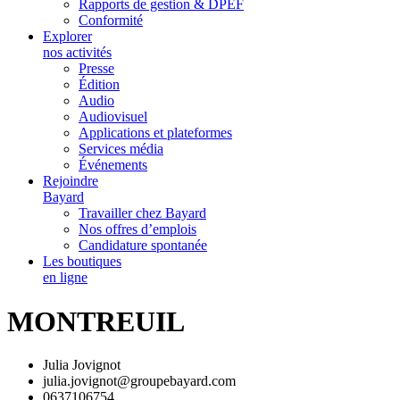
Rapports de gestion & DPEF
Conformité
Explorer
nos activités
Presse
Édition
Audio
Audiovisuel
Applications et plateformes
Services média
Événements
Rejoindre
Bayard
Travailler chez Bayard
Nos offres d’emplois
Candidature spontanée
Les boutiques
en ligne
MONTREUIL
Julia Jovignot
julia.jovignot@groupebayard.com
0637106754