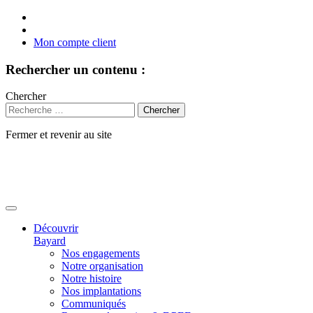
Mon compte client
Rechercher un contenu :
Chercher
Fermer et revenir au site
Aller
au
contenu
Découvrir
Bayard
Nos engagements
Notre organisation
Notre histoire
Nos implantations
Communiqués