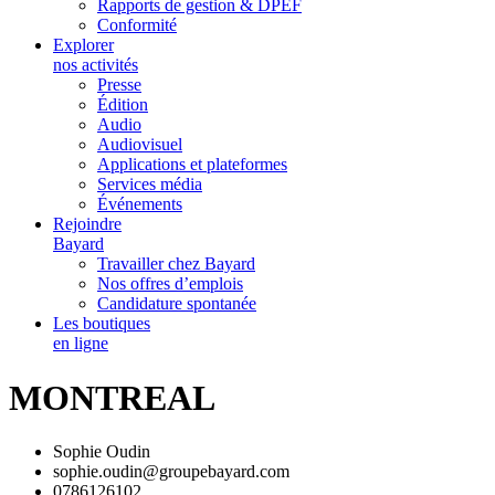
Rapports de gestion & DPEF
Conformité
Explorer
nos activités
Presse
Édition
Audio
Audiovisuel
Applications et plateformes
Services média
Événements
Rejoindre
Bayard
Travailler chez Bayard
Nos offres d’emplois
Candidature spontanée
Les boutiques
en ligne
MONTREAL
Sophie Oudin
sophie.oudin@groupebayard.com
0786126102