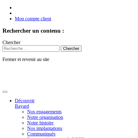
Mon compte client
Rechercher un contenu :
Chercher
Fermer et revenir au site
Aller
au
contenu
Découvrir
Bayard
Nos engagements
Notre organisation
Notre histoire
Nos implantations
Communiqués