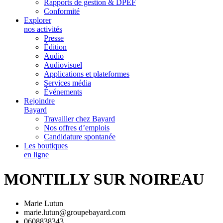
Rapports de gestion & DPEF
Conformité
Explorer
nos activités
Presse
Édition
Audio
Audiovisuel
Applications et plateformes
Services média
Événements
Rejoindre
Bayard
Travailler chez Bayard
Nos offres d’emplois
Candidature spontanée
Les boutiques
en ligne
MONTILLY SUR NOIREAU
Marie Lutun
marie.lutun@groupebayard.com
0608838343