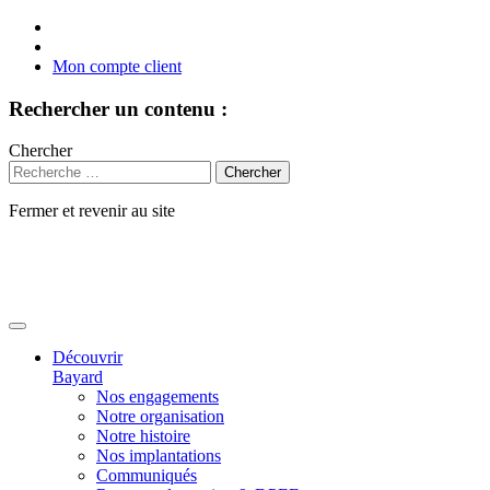
Mon compte client
Rechercher un contenu :
Chercher
Fermer et revenir au site
Aller
au
contenu
Découvrir
Bayard
Nos engagements
Notre organisation
Notre histoire
Nos implantations
Communiqués