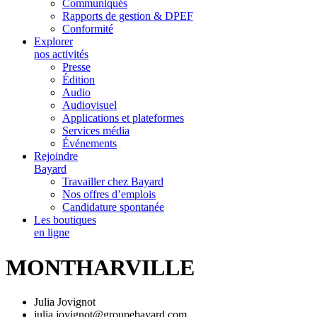
Communiqués
Rapports de gestion & DPEF
Conformité
Explorer
nos activités
Presse
Édition
Audio
Audiovisuel
Applications et plateformes
Services média
Événements
Rejoindre
Bayard
Travailler chez Bayard
Nos offres d’emplois
Candidature spontanée
Les boutiques
en ligne
MONTHARVILLE
Julia Jovignot
julia.jovignot@groupebayard.com