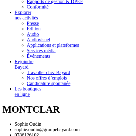
Rapports de gestion & DPEF
Conformité
Explorer
nos activités
Presse
Édition
Audio
Audiovisuel
Applications et plateformes
Services média
Événements
Rejoindre
Bayard
Travailler chez Bayard
Nos offres d’emplois
Candidature spontanée
Les boutiques
en ligne
MONTCLAR
Sophie Oudin
sophie.oudin@groupebayard.com
0786126102