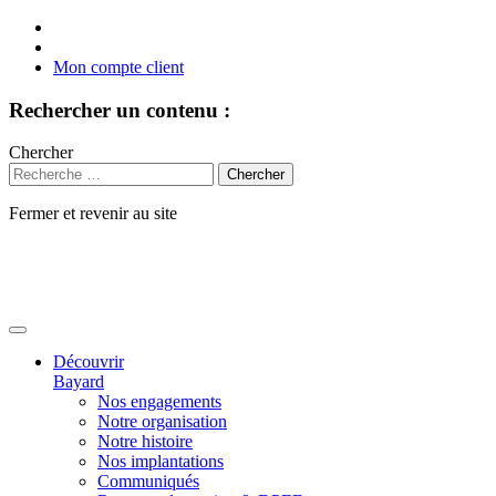
Mon compte client
Rechercher un contenu :
Chercher
Fermer et revenir au site
Aller
au
contenu
Découvrir
Bayard
Nos engagements
Notre organisation
Notre histoire
Nos implantations
Communiqués