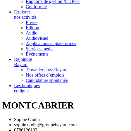
Rapports de gestion & DPEF
Conformité
Explorer
nos activités
Presse
Édition
Audio
Audiovisuel
Applications et plateformes
Services média
Événements
Rejoindre
Bayard
Travailler chez Bayard
Nos offres d’emplois
Candidature spontanée
Les boutiques
en ligne
MONTCABRIER
Sophie Oudin
sophie.oudin@groupebayard.com
0786126102