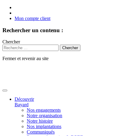
Mon compte client
Rechercher un contenu :
Chercher
Fermer et revenir au site
Aller
au
contenu
Découvrir
Bayard
Nos engagements
Notre organisation
Notre histoire
Nos implantations
Communiqués