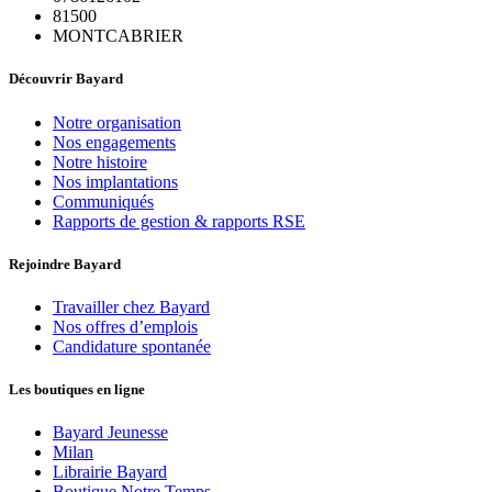
81500
MONTCABRIER
Découvrir Bayard
Notre organisation
Nos engagements
Notre histoire
Nos implantations
Communiqués
Rapports de gestion & rapports RSE
Rejoindre Bayard
Travailler chez Bayard
Nos offres d’emplois
Candidature spontanée
Les boutiques en ligne
Bayard Jeunesse
Milan
Librairie Bayard
Boutique Notre Temps