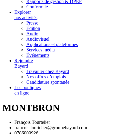
Rapports de gestion & DPEF
Conformité
Explorer
nos activités
Presse
Édition
Audio
Audiovisuel
Applications et plateformes
Services média
Événements
Rejoindre
Bayard
Travailler chez Bayard
Nos offres d’emplois
Candidature spontanée
Les boutiques
en ligne
MONTBRON
François Tourtelier
francois.tourtelier@groupebayard.com
0786009926