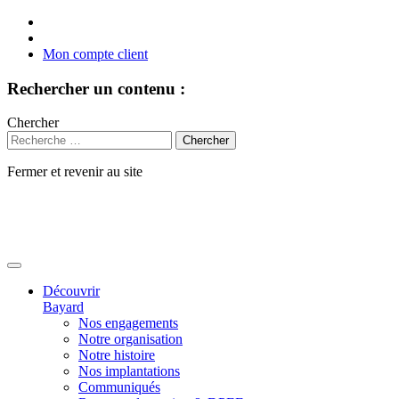
Mon compte client
Rechercher un contenu :
Chercher
Fermer et revenir au site
Aller
au
contenu
Découvrir
Bayard
Nos engagements
Notre organisation
Notre histoire
Nos implantations
Communiqués