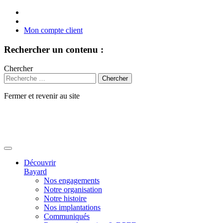
Mon compte client
Rechercher un contenu :
Chercher
Fermer et revenir au site
Aller
au
contenu
Découvrir
Bayard
Nos engagements
Notre organisation
Notre histoire
Nos implantations
Communiqués