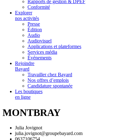
Rapports de gestion & DPEF
Conformité
Explorer
nos activités
Presse
Édition
Audio
Audiovisuel
Applications et plateformes
Services média
Événements
Rejoindre
Bayard
Travailler chez Bayard
Nos offres d’emplois
Candidature spontanée
Les boutiques
en ligne
MONTBRAY
Julia Jovignot
julia.jovignot@groupebayard.com
0637106754