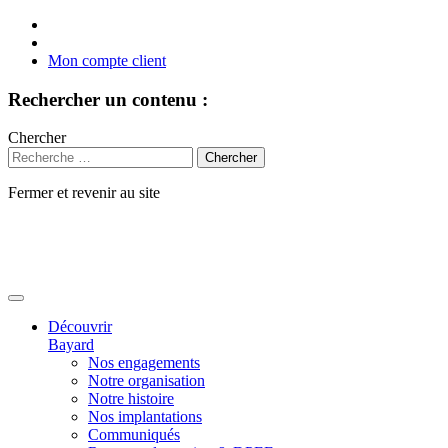
Mon compte client
Rechercher un contenu :
Chercher
Fermer et revenir au site
Aller
au
contenu
Découvrir
Bayard
Nos engagements
Notre organisation
Notre histoire
Nos implantations
Communiqués