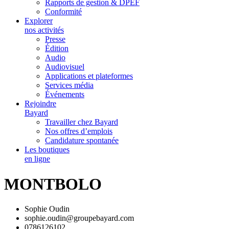
Rapports de gestion & DPEF
Conformité
Explorer
nos activités
Presse
Édition
Audio
Audiovisuel
Applications et plateformes
Services média
Événements
Rejoindre
Bayard
Travailler chez Bayard
Nos offres d’emplois
Candidature spontanée
Les boutiques
en ligne
MONTBOLO
Sophie Oudin
sophie.oudin@groupebayard.com
0786126102