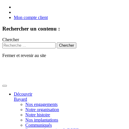
Mon compte client
Rechercher un contenu :
Chercher
Fermer et revenir au site
Aller
au
contenu
Découvrir
Bayard
Nos engagements
Notre organisation
Notre histoire
Nos implantations
Communiqués