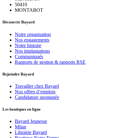
50410
MONTABOT
Découvrir Bayard
Notre organisation
Nos engagements
Notre histoire
Nos implantations
Communiqués
Rapports de gestion & rapports RSE
Rejoindre Bayard
Travailler chez Bayard
Nos offres d’emplois
Candidature spontanée
Les boutiques en ligne
Bayard Jeunesse
Milan
Librairie Bayard
Boutique Notre Temps