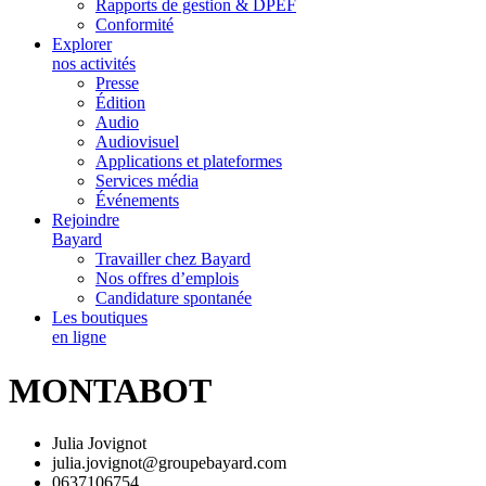
Rapports de gestion & DPEF
Conformité
Explorer
nos activités
Presse
Édition
Audio
Audiovisuel
Applications et plateformes
Services média
Événements
Rejoindre
Bayard
Travailler chez Bayard
Nos offres d’emplois
Candidature spontanée
Les boutiques
en ligne
MONTABOT
Julia Jovignot
julia.jovignot@groupebayard.com
0637106754