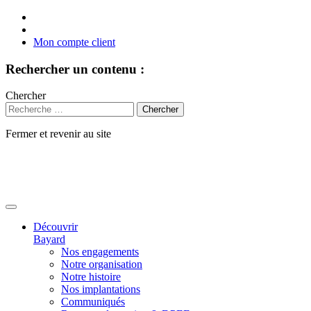
Mon compte client
Rechercher un contenu :
Chercher
Fermer et revenir au site
Aller
au
contenu
Découvrir
Bayard
Nos engagements
Notre organisation
Notre histoire
Nos implantations
Communiqués