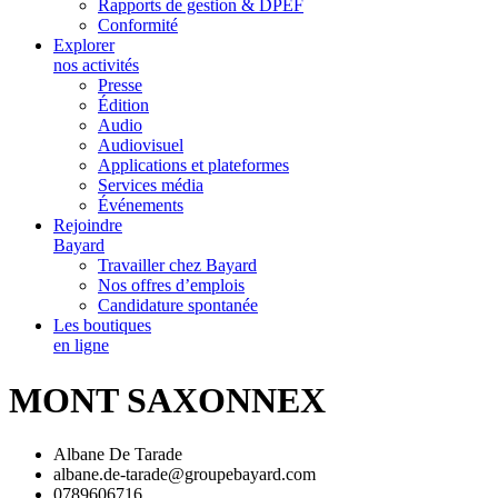
Rapports de gestion & DPEF
Conformité
Explorer
nos activités
Presse
Édition
Audio
Audiovisuel
Applications et plateformes
Services média
Événements
Rejoindre
Bayard
Travailler chez Bayard
Nos offres d’emplois
Candidature spontanée
Les boutiques
en ligne
MONT SAXONNEX
Albane De Tarade
albane.de-tarade@groupebayard.com
0789606716