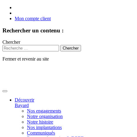
Mon compte client
Rechercher un contenu :
Chercher
Fermer et revenir au site
Aller
au
contenu
Découvrir
Bayard
Nos engagements
Notre organisation
Notre histoire
Nos implantations
Communiqués