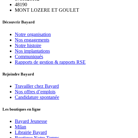
48190
MONT LOZERE ET GOULET
Découvrir Bayard
Notre organisation
Nos engagements
Notre histoire
Nos implantations
Communiqués
Rapports de gestion & rapports RSE
Rejoindre Bayard
Travailler chez Bayard
Nos offres d’emplois
Candidature spontanée
Les boutiques en ligne
Bayard Jeunesse
Milan
Librairie Bayard
Boutique Notre Temps