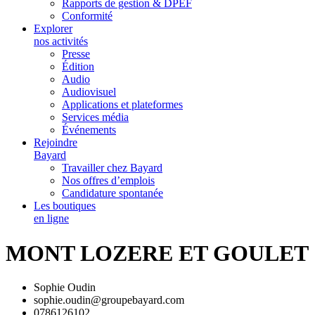
Rapports de gestion & DPEF
Conformité
Explorer
nos activités
Presse
Édition
Audio
Audiovisuel
Applications et plateformes
Services média
Événements
Rejoindre
Bayard
Travailler chez Bayard
Nos offres d’emplois
Candidature spontanée
Les boutiques
en ligne
MONT LOZERE ET GOULET
Sophie Oudin
sophie.oudin@groupebayard.com
0786126102