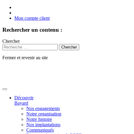
Mon compte client
Rechercher un contenu :
Chercher
Fermer et revenir au site
Aller
au
contenu
Découvrir
Bayard
Nos engagements
Notre organisation
Notre histoire
Nos implantations
Communiqués