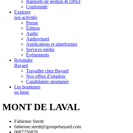
Rapports de gestion & DPEF
Conformité
Explorer
nos activités
Presse
Édition
Audio
Audiovisuel
Applications et plateformes
Services média
Événements
Rejoindre
Bayard
Travailler chez Bayard
Nos offres d’emplois
Candidature spontanée
Les boutiques
en ligne
MONT DE LAVAL
Fabienne Streitt
fabienne.streitt@groupebayard.com
0687256876