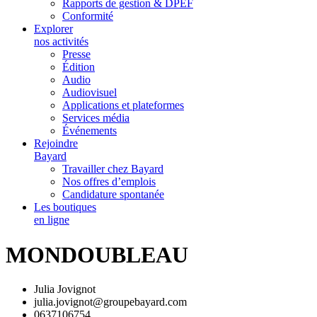
Rapports de gestion & DPEF
Conformité
Explorer
nos activités
Presse
Édition
Audio
Audiovisuel
Applications et plateformes
Services média
Événements
Rejoindre
Bayard
Travailler chez Bayard
Nos offres d’emplois
Candidature spontanée
Les boutiques
en ligne
MONDOUBLEAU
Julia Jovignot
julia.jovignot@groupebayard.com
0637106754