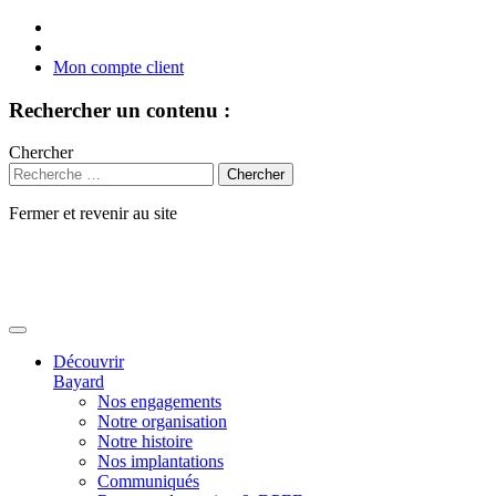
Mon compte client
Rechercher un contenu :
Chercher
Fermer et revenir au site
Aller
au
contenu
Découvrir
Bayard
Nos engagements
Notre organisation
Notre histoire
Nos implantations
Communiqués