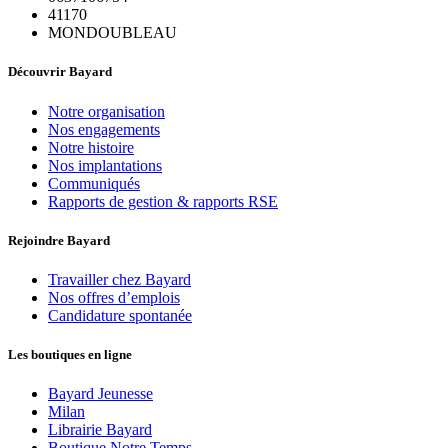
41170
MONDOUBLEAU
Découvrir Bayard
Notre organisation
Nos engagements
Notre histoire
Nos implantations
Communiqués
Rapports de gestion & rapports RSE
Rejoindre Bayard
Travailler chez Bayard
Nos offres d’emplois
Candidature spontanée
Les boutiques en ligne
Bayard Jeunesse
Milan
Librairie Bayard
Boutique Notre Temps