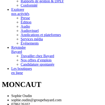
Rapports de gestion & DPEF
Conformité
Explorer
nos activités
Presse
Édition
Audio
Audiovisuel
Applications et plateformes
Services média
Événements
Rejoindre
Bayard
Travailler chez Bayard
Nos offres d’emplois
Candidature spontanée
Les boutiques
en ligne
MONCAUT
Sophie Oudin
sophie.oudin@groupebayard.com
0786126102